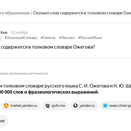
 и образование
/
Сколько слов содержится в толковом словаре Ож
 Кью
22 ноября
с
#ТолковыйСловарь
#Ожегов
#Лексика
#РусскийЯзык
 содержится в толковом словаре Ожегова?
ников, возможны неточности
 толковом словаре русского языка С. И. Ожегова и Н. Ю. 
80 000 слов и фразеологических выражений
.
market.yandex.ru
gufo.me
yandex.ru
www.chitai-g
ске