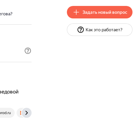
Задать новый вопрос
егова?
Как это работает?
Шведовой
orod.ru
www.litres.ru