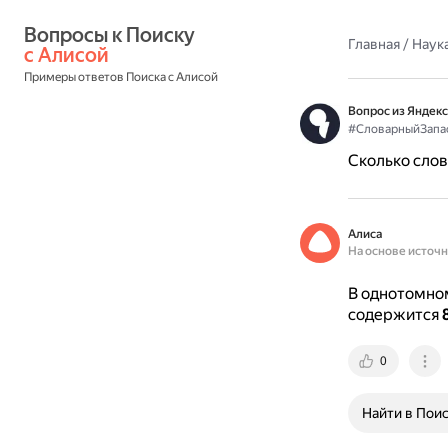
Вопросы к Поиску 
Главная
/
Наука
с Алисой
Примеры ответов Поиска с Алисой
Вопрос из Яндекс
#СловарныйЗапа
Сколько слов
Алиса
На основе источ
В однотомном
содержится
0
Найти в Пои