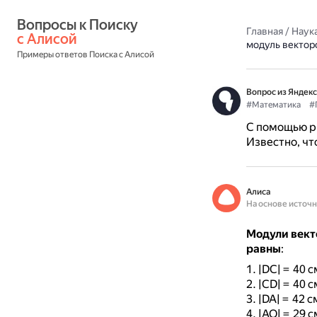
Вопросы к Поиску 
Главная
/
Наука
с Алисой
модуль векторо
Примеры ответов Поиска с Алисой
Вопрос из Яндекс
#Математика
#
С помощью р
Известно, чт
Алиса
На основе источ
Модули векто
равны
:
|DC| = 40 с
|CD| = 40 с
|DA| = 42 c
|AO| = 29 