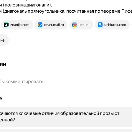
cм (половина диагонали).
см (диагональ прямоугольника, посчитанная по теореме Пифа
znanija.com
otvet.mail.ru
uchi.ru
uchiurok.com
ске
ии
обы комментировать
е
ючаются ключевые отличия образовательной прозы от
енной?