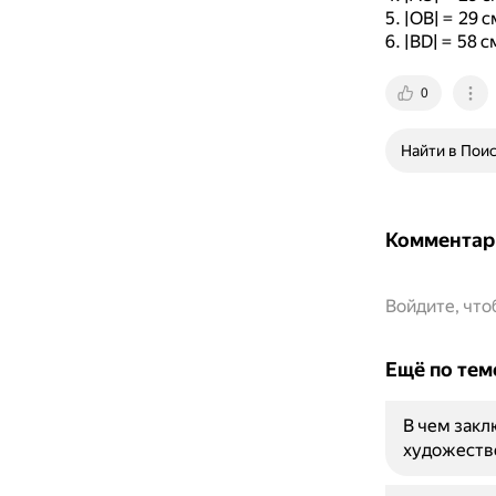
|OB| = 29 
|BD| = 58 
0
Найти в Пои
Комментар
Войдите, чт
Ещё по тем
В чем закл
художеств