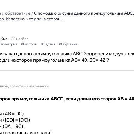
 и образование
/
С помощью рисунка данного прямоугольника ABC
в. Известно, что длина сторон…
 Кью
22 ноября
Геометрия
#Векторы
#Задача
#Обучение
исунка данного прямоугольника ABCD определи модуль век
о длина сторон прямоугольника AB= 40, BC= 42.?
ников, возможны неточности
ров прямоугольника ABCD, если длина его сторон AB = 40,
м (AB = DC).
м (|CD| = |DC|).
м (DA = BC).
cм (половина диагонали).