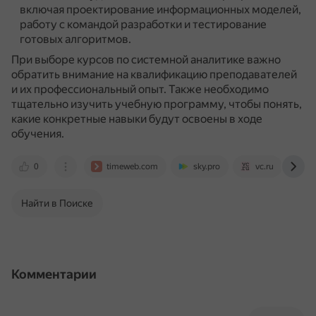
включая проектирование информационных моделей,
работу с командой разработки и тестирование
готовых алгоритмов.
При выборе курсов по системной аналитике важно
обратить внимание на квалификацию преподавателей
и их профессиональный опыт.
Также необходимо
тщательно изучить учебную программу, чтобы понять,
какие конкретные навыки будут освоены в ходе
обучения.
0
timeweb.com
sky.pro
vc.ru
v
Найти в Поиске
Комментарии