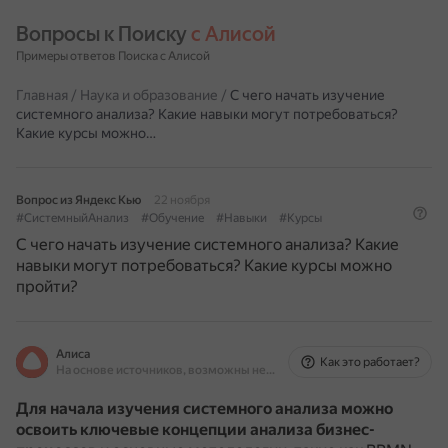
Вопросы к Поиску 
с Алисой
Примеры ответов Поиска с Алисой
Главная
/
Наука и образование
/
С чего начать изучение
системного анализа? Какие навыки могут потребоваться?
Какие курсы можно…
Вопрос из Яндекс Кью
22 ноября
#СистемныйАнализ
#Обучение
#Навыки
#Курсы
С чего начать изучение системного анализа? Какие
навыки могут потребоваться? Какие курсы можно
пройти?
Алиса
Как это работает?
На основе источников, возможны неточности
Для начала изучения системного анализа можно
освоить ключевые концепции анализа бизнес-