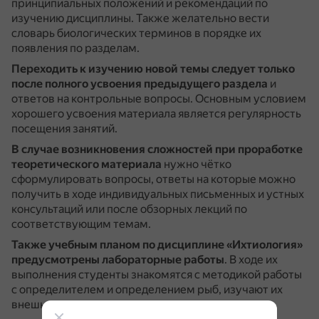
принципиальных положений и рекомендаций по
изучению дисциплины.
Также желательно вести
словарь биологических терминов в порядке их
появления по разделам.
Переходить к изучению новой темы следует только
после полного усвоения предыдущего раздела
и
ответов на контрольные вопросы.
Основным условием
хорошего усвоения материала является регулярность
посещения занятий.
В случае возникновения сложностей при проработке
теоретического материала
нужно чётко
сформулировать вопросы, ответы на которые можно
получить в ходе индивидуальных письменных и устных
консультаций или после обзорных лекций по
соответствующим темам.
Также учебным планом по дисциплине «Ихтиология»
предусмотрены лабораторные работы
.
В ходе их
выполнения студенты знакомятся с методикой работы
с определителем и определением рыб, изучают их
внешнее и внутреннее строение.