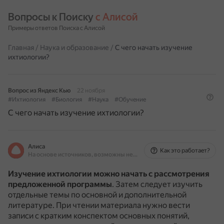
Вопросы к Поиску 
с Алисой
Примеры ответов Поиска с Алисой
Главная
/
Наука и образование
/
С чего начать изучение
ихтиологии?
Вопрос из Яндекс Кью
22 ноября
#Ихтиология
#Биология
#Наука
#Обучение
С чего начать изучение ихтиологии?
Алиса
Как это работает?
На основе источников, возможны неточности
Изучение ихтиологии можно начать с рассмотрения
предложенной программы
.
Затем следует изучить
отдельные темы по основной и дополнительной
литературе.
При чтении материала нужно вести
записи с кратким конспектом основных понятий,