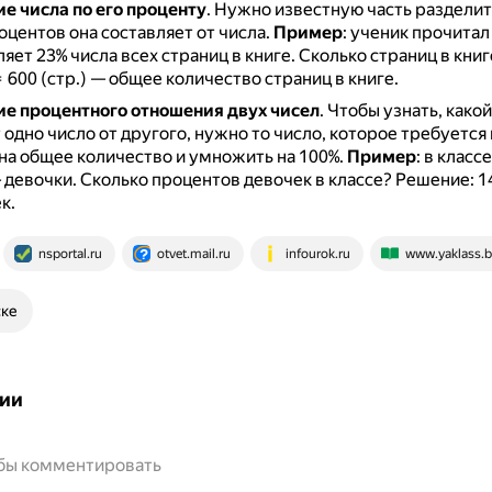
е числа по его проценту
.
Нужно известную часть разделить
оцентов она составляет от числа.
Пример
: ученик прочитал
ляет 23% числа всех страниц в книге. Сколько страниц в кни
= 600 (стр.) — общее количество страниц в книге.
е процентного отношения двух чисел
.
Чтобы узнать, како
 одно число от другого, нужно то число, которое требуется 
на общее количество и умножить на 100%.
Пример
: в класс
— девочки. Сколько процентов девочек в классе? Решение: 14 
к.
nsportal.ru
otvet.mail.ru
infourok.ru
www.yaklass.b
ске
ии
обы комментировать