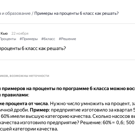
 и образование
/
Примеры на проценты 6 класс как решать?
 Кью
22 ноября
Проценты
#Примеры
#6класс
#Решение
роценты 6 класс как решать?
ников, возможны неточности
 примеров на проценты по программе 6 класса можно вос
 правилами
:
е процента от числа
.
Нужно число умножить на процент, з
ичной дроби.
Пример
: предприятие изготовило за квартал 
 60% имели высшую категорию качества.
Сколько насосов 
качества изготовило предприятие? Решение: 60% = 0,6; 500 •
сшей категории качества.