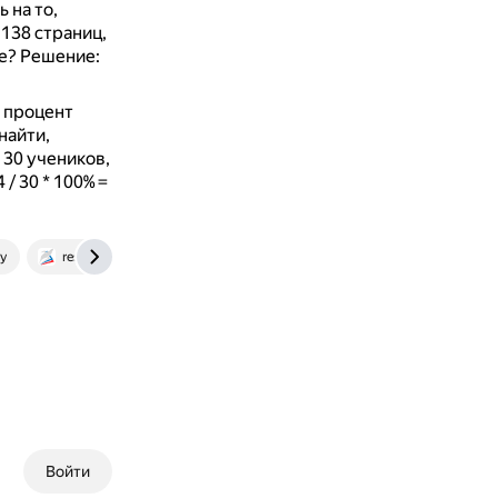
 на то,
 138 страниц,
ге? Решение:
й процент
найти,
е 30 учеников,
/ 30 * 100% =
y
resh.edu.ru
Войти