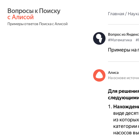
Вопросы к Поиску 
Главная
/
Наука
с Алисой
Примеры ответов Поиска с Алисой
Вопрос из Яндекс
#Математика
#
Примеры на п
Алиса
На основе источ
Для решения
следующими
Нахождени
виде десят
из которых
категории 
насосов вы