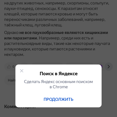
на других животных, например, скорпионы, сольпуги,
пауки-птицеед, сенокосцы.
К паразитам относят
клещей, которые питаются кровью и могут быть
переносчиками различных заболеваний, например,
таёжный клещ, луговой клещ.
Однако
не все паукообразные являются хищниками
или паразитами
.
Например, среди них есть и
растительноядные виды, такие как некоторые паучата
и пауковидки, которые питаются растениями и
нектаром.
0
pomogalka.me
otvet.mail.ru
bigenc.ru
Поиск в Яндексе
Найти в Поиске
Сделать Яндекс основным поиском
в Сhrome
ПРОДОЛЖИТЬ
Комментарии