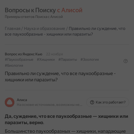
Вопросы к Поиску 
с Алисой
Примеры ответов Поиска с Алисой
Главная
/
Наука и образование
/
Правильно ли суждение, что
все паукообразные - хищники или паразиты?
Вопрос из Яндекс Кью
22 ноября
#Паукообразные
#Хищники
#Паразиты
#Зоология
#Биология
Правильно ли суждение, что все паукообразные -
хищники или паразиты?
Алиса
Как это работает?
На основе источников, возможны неточности
Да, суждение, что все паукообразные — хищники или
паразиты, верно
.
Большинство паукообразных — хищники, нападающие