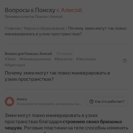
Вопросы к Поиску 
с Алисой
Примеры ответов Поиска с Алисой
Главная
/
Наука и образование
/
Почему змеи могут так ловко
маневрировать в узких пространствах?
Вопрос для Поиска с Алисой
29 января
#Змеи
#Маневрирование
#Биология
#Эволюция
#Адаптация
Почему змеи могут так ловко маневрировать в
узких пространствах?
Алиса
Как это работает?
На основе источников, возможны неточности
Змеи могут ловко маневрировать в узких
пространствах благодаря
строению своих брюшных
чешуек
.
Роговые пластинки на теле способны изменять