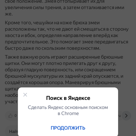
своё положение.
Змея оттопыривает их для
увеличения силы трения, а затем отталкивается ими
же.
Кроме того, чешуйки на коже брюха змеи
расположены так, что не дают ей смещаться в сторону
хвоста и вбок, определяя направление вперёд как
предпочтительное.
Это помогает змее передвигаться
быстро даже по скользким поверхностям.
Также важную роль играют расширенные брюшные
щитки.
Они могут плотно прилегать друг к другу,
образуя гладкую поверхность, или сокращением
брюшной мускулатуры их задний край опускается, и
создаётся хорошая опора.
Маневрируя брюшными
щитками, змея может создавать сцепление или,
наоборот, обеспечивать скольжение на разных
Поиск в Яндексе
участках тела.
Сделать Яндекс основным поиском
в Сhrome
0
dzen.ru
otvet.mail.ru
lenta.ru
ПРОДОЛЖИТЬ
Найти в Поиске