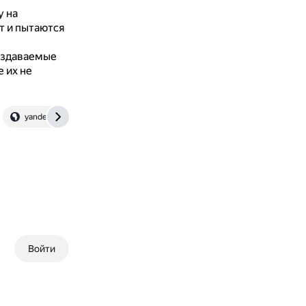
у на
т и пытаются
оздаваемые
 их не
yandex.ru
dzen.ru
Войти