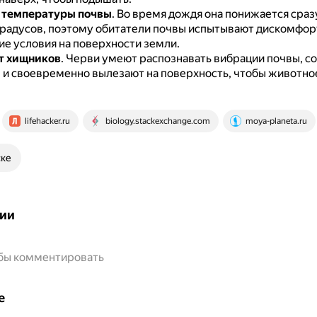
 температуры почвы
.
Во время дождя она понижается сраз
градусов, поэтому обитатели почвы испытывают дискомфор
ие условия на поверхности земли.
т хищников
.
Черви умеют распознавать вибрации почвы, с
 и своевременно вылезают на поверхность, чтобы животное
lifehacker.ru
biology.stackexchange.com
moya-planeta.ru
ске
ии
обы комментировать
е