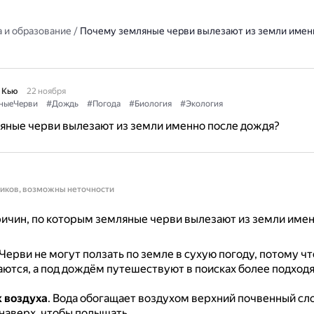
 и образование
/
Почему земляные черви вылезают из земли имен
 Кью
22 ноября
ныеЧерви
#Дождь
#Погода
#Биология
#Экология
яные черви вылезают из земли именно после дождя?
ников, возможны неточности
ичин, по которым земляные черви вылезают из земли имен
Черви не могут ползать по земле в сухую погоду, потому ч
ются, а под дождём путешествуют в поисках более подход
 воздуха
.
Вода обогащает воздухом верхний почвенный сло
наверх, чтобы подышать.