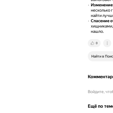
Изменение
несколько 
найти лучш
Спасение о
хищниками,
нашло.
0
Найти в Пои
Комментар
Войдите, чт
Ещё по тем