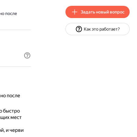
Задать новый вопрос
но после
Как это работает?
но после
то быстро
ящих мест
й, и черви