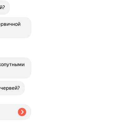
й?
ервичной
ухопутными
 червей?