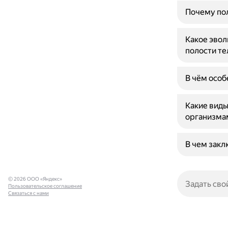
Почему пол
Какое эво
полости те
В чём особ
Какие вид
организма
В чем закл
© 2026 ООО «Яндекс»
Пользовательское соглашение
Связаться с нами