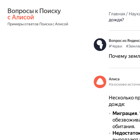
Вопросы к Поиску 
Главная
/
Наука
с Алисой
дождя?
Примеры ответов Поиска с Алисой
Вопрос из Яндекс
#Черви
#Земля
Почему земл
Алиса
На основе источ
Несколько пр
дождя:
Миграция
.
обезвожива
обитания.
Недостаток
выползают 