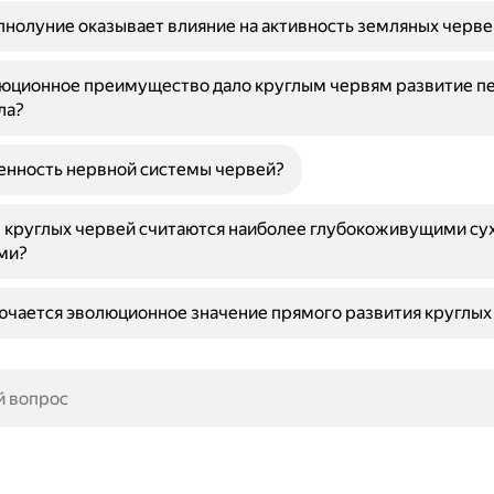
нолуние оказывает влияние на активность земляных черве
люционное преимущество дало круглым червям развитие п
ла?
енность нервной системы червей?
ы круглых червей считаются наиболее глубокоживущими с
ми?
ючается эволюционное значение прямого развития круглых