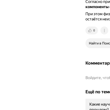
Согласно пр
компоненты
При этом физ
остаётся неи
0
Найти в Пои
Комментар
Войдите, чт
Ещё по тем
Какие науч
прошлом?