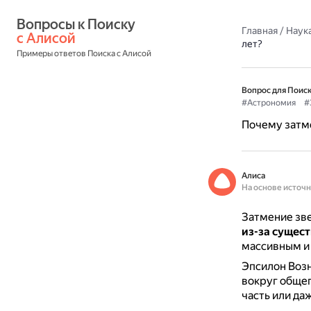
Вопросы к Поиску 
Главная
/
Наука
с Алисой
лет?
Примеры ответов Поиска с Алисой
Вопрос для Поиск
#Астрономия
#
Почему затме
Алиса
На основе источ
Затмение зве
из-за сущес
массивным и
Эпсилон Возн
вокруг общег
часть или да