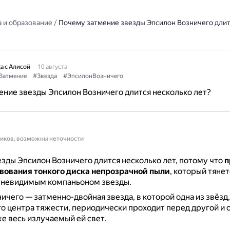
 и образование
/
Почему затмение звезды Эпсилон Возничего длит
а с Алисой
10 августа
Затмение
#Звезда
#ЭпсилонВозничего
ние звезды Эпсилон Возничего длится несколько лет?
ников, возможны неточности
зды Эпсилон Возничего длится несколько лет, потому что
п
твования тонкого диска непрозрачной пыли
, который тянет
 невидимым компаньоном звезды.
ичего — затменно-двойная звезда, в которой одна из звёзд
о центра тяжести, периодически проходит перед другой и 
же весь излучаемый ей свет.