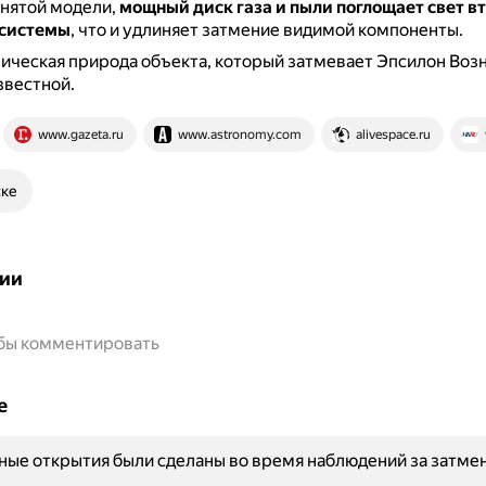
инятой модели,
мощный диск газа и пыли поглощает свет в
 системы
, что и удлиняет затмение видимой компоненты.
ическая природа объекта, который затмевает Эпсилон Возн
звестной.
www.gazeta.ru
www.astronomy.com
alivespace.ru
ске
ии
обы комментировать
е
ные открытия были сделаны во время наблюдений за затме