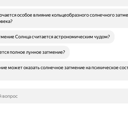
ючается особое влияние кольцеобразного солнечного затме
овека?
тмение Солнца считается астрономическим чудом?
ется полное лунное затмение?
ние может оказать солнечное затмение на психическое сос