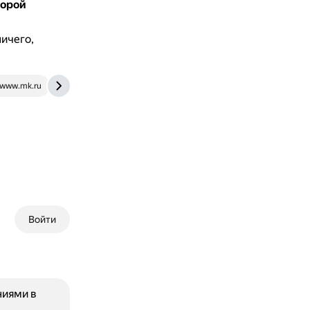
торой
ичего,
www.mk.ru
www.infox.ru
Войти
ниями в