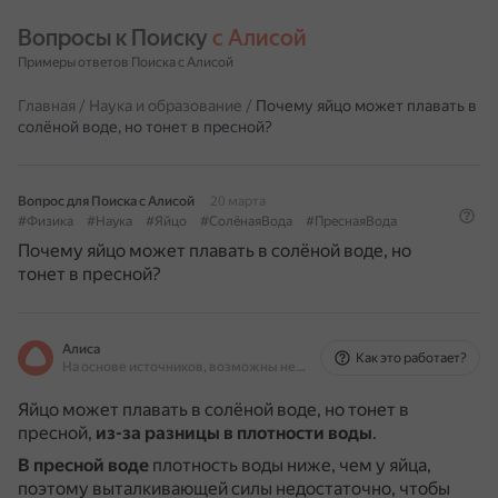
Вопросы к Поиску 
с Алисой
Примеры ответов Поиска с Алисой
Главная
/
Наука и образование
/
Почему яйцо может плавать в
солёной воде, но тонет в пресной?
Вопрос для Поиска с Алисой
20 марта
#Физика
#Наука
#Яйцо
#СолёнаяВода
#ПреснаяВода
Почему яйцо может плавать в солёной воде, но
тонет в пресной?
Алиса
Как это работает?
На основе источников, возможны неточности
Яйцо может плавать в солёной воде, но тонет в
пресной,
из-за разницы в плотности воды
.
В пресной воде
плотность воды ниже, чем у яйца,
поэтому выталкивающей силы недостаточно, чтобы