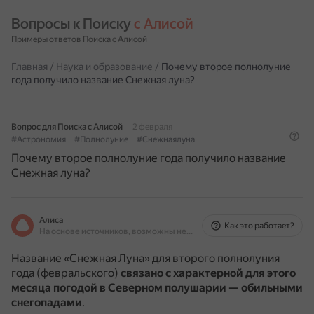
Вопросы к Поиску 
с Алисой
Примеры ответов Поиска с Алисой
Главная
/
Наука и образование
/
Почему второе полнолуние
года получило название Снежная луна?
Вопрос для Поиска с Алисой
2 февраля
#Астрономия
#Полнолуние
#Снежнаялуна
Почему второе полнолуние года получило название
Снежная луна?
Алиса
Как это работает?
На основе источников, возможны неточности
Название «Снежная Луна» для второго полнолуния
года (февральского)
связано с характерной для этого
месяца погодой в Северном полушарии — обильными
снегопадами
.