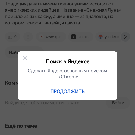
Традиция давать имена полнолуниям исходит от
американских индейцев.
Название «Снежная Луна»
пришло из языка сиу, а именно — из диалекта, на
котором говорят индейцы дакота.
0
www.kp.ru
lenta.ru
yandex.ru
Найти в Поиске
Поиск в Яндексе
Сделать Яндекс основным поиском
в Сhrome
Комментарии
ПРОДОЛЖИТЬ
Войдите, чтобы комментировать
Войти
Ещё по теме