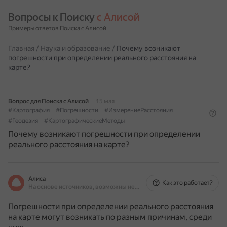
Вопросы к Поиску 
с Алисой
Примеры ответов Поиска с Алисой
Главная
/
Наука и образование
/
Почему возникают
погрешности при определении реального расстояния на
карте?
Вопрос для Поиска с Алисой
15 мая
#Картография
#Погрешности
#ИзмерениеРасстояния
#Геодезия
#КартографическиеМетоды
Почему возникают погрешности при определении
реального расстояния на карте?
Алиса
Как это работает?
На основе источников, возможны неточности
Погрешности при определении реального расстояния
на карте могут возникать по разным причинам, среди