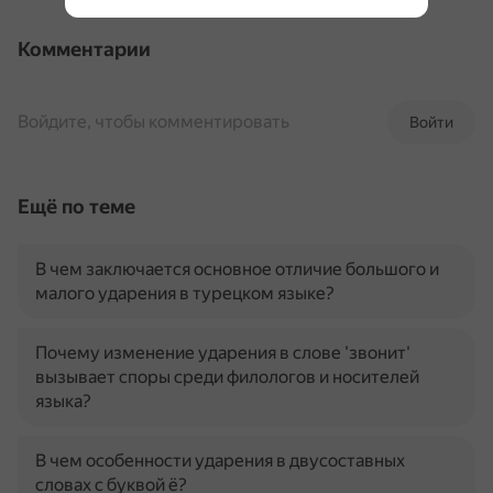
Комментарии
Войдите, чтобы комментировать
Войти
Ещё по теме
В чем заключается основное отличие большого и
малого ударения в турецком языке?
Почему изменение ударения в слове 'звонит'
вызывает споры среди филологов и носителей
языка?
В чем особенности ударения в двусоставных
словах с буквой ё?