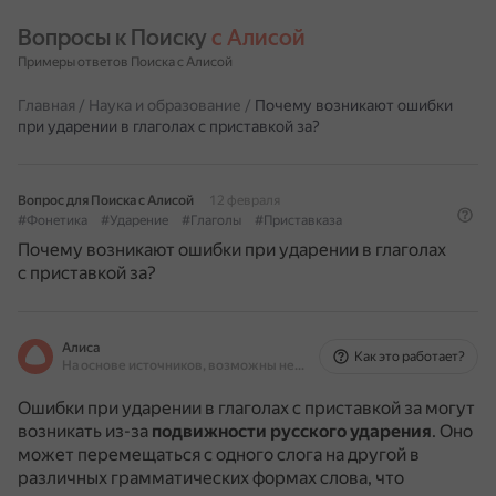
Вопросы к Поиску 
с Алисой
Примеры ответов Поиска с Алисой
Главная
/
Наука и образование
/
Почему возникают ошибки
при ударении в глаголах с приставкой за?
Вопрос для Поиска с Алисой
12 февраля
#Фонетика
#Ударение
#Глаголы
#Приставказа
Почему возникают ошибки при ударении в глаголах
с приставкой за?
Алиса
Как это работает?
На основе источников, возможны неточности
Ошибки при ударении в глаголах с приставкой за могут
возникать из-за
подвижности русского ударения
.
Оно
может перемещаться с одного слога на другой в
различных грамматических формах слова, что