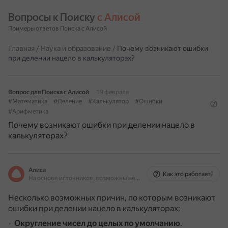
Вопросы к Поиску 
с Алисой
Примеры ответов Поиска с Алисой
Главная
/
Наука и образование
/
Почему возникают ошибки
при делении нацело в калькуляторах?
Вопрос для Поиска с Алисой
19 февраля
#Математика
#Деление
#Калькулятор
#Ошибки
#Арифметика
Почему возникают ошибки при делении нацело в
калькуляторах?
Алиса
Как это работает?
На основе источников, возможны неточности
Несколько возможных причин, по которым возникают
ошибки при делении нацело в калькуляторах:
Округление чисел до целых по умолчанию
.