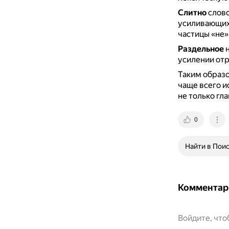
Слитно
слово
усиливающих
частицы «не»
Раздельное
н
усилении от
Таким образ
чаще всего и
не только гл
0
Найти в Пои
Комментар
Войдите, чт