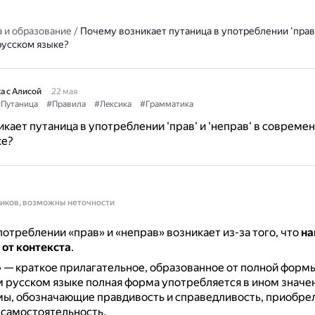
 и образование
/
Почему возникает путаница в употреблении 'прав' 
усском языке?
а с Алисой
22 мая
Путаница
#Правила
#Лексика
#Грамматика
кает путаница в употреблении 'прав' и 'неправ' в совреме
ке?
ников, возможны неточности
потреблении «прав» и «неправ» возникает из-за того, что
на
 от контекста
.
 — краткое прилагательное, образованное от полной форм
русском языке полная форма употребляется в ином значе
мы, обозначающие правдивость и справедливость, приобре
самостоятельность.