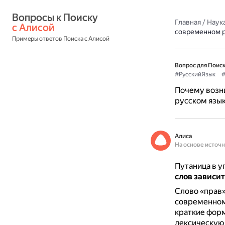
Вопросы к Поиску 
Главная
/
Наука
с Алисой
современном р
Примеры ответов Поиска с Алисой
Вопрос для Поиск
#РусскийЯзык
#
Почему возни
русском язы
Алиса
На основе источ
Путаница в у
слов зависит
Слово «прав»
современном 
краткие фор
лексическую 