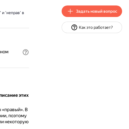
Задать новый вопрос
и 'неправ' в
Как это работает?
нном
писание этих
ы «правый».
В
нии, поэтому
ли некоторую