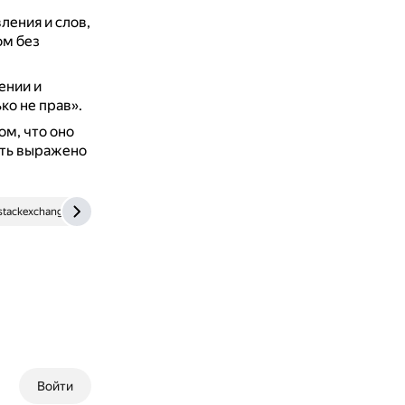
ления и слов,
ом без
ении и
ко не прав».
ом, что оно
ыть выражено
.stackexchange.com
russkiiyazyk.ru
Войти