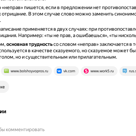
 «неправ» пишется, если в предложении нет противопостав
 отрицание.
В этом случае слово можно заменить синоним
.
аписание применяется в двух случаях: при противопоставл
рицания.
Например: «ты не прав, а ошибаешься», «ты нисколь
ом,
основная трудность
со словом «неправ» заключается в т
спользуется в качестве сказуемого, но сказуемое может б
аголом, но и существительным или прилагательным.
www.bolshoyvopros.ru
vk.com
www.work5.ru
rus
ске
ии
обы комментировать