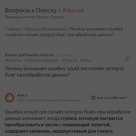
Вопросы к Поиску 
с Алисой
Примеры ответов Поиска с Алисой
Главная
/
Наука и образование
/
Почему возникает ошибка
'could not convert string to float' при обработке данных?
Вопрос для Поиска с Алисой
31 июля
#Ошибка
#ОбработкаДанных
#Строка
#Float
Почему возникает ошибка 'could not convert string to
float' при обработке данных?
Алиса
Как это работает?
На основе источников, возможны неточности
Ошибка «could not convert string to float» при обработке
данных возникает, когда
строка, которую пытаются
преобразовать в число с плавающей запятой,
содержит символы, недопустимые для такого