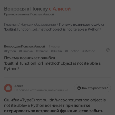
Вопросы к Поиску 
с Алисой
Примеры ответов Поиска с Алисой
Главная
/
Наука и образование
/
Почему возникает ошибка
'builtin|_function|_or|_method' object is not iterable в Python?
Вопрос для Поиска с Алисой
1 марта
#Python
#Ошибка
#Iterable
#Builtin
#Function
#Method
Почему возникает ошибка
'builtin|_function|_or|_method' object is not iterable в
Python?
Алиса
Как это работает?
На основе источников, возможны неточности
Ошибка «TypeError: builtin
function
or_method object is
not iterable» в Python возникает
при попытке
итерировать по встроенной функции, если забыть