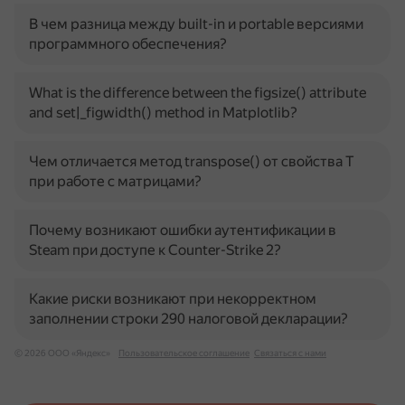
В чем разница между built-in и portable версиями
программного обеспечения?
What is the difference between the figsize() attribute
and set|_figwidth() method in Matplotlib?
Чем отличается метод transpose() от свойства T
при работе с матрицами?
Почему возникают ошибки аутентификации в
Steam при доступе к Counter-Strike 2?
Какие риски возникают при некорректном
заполнении строки 290 налоговой декларации?
© 2026 ООО «Яндекс»
Пользовательское соглашение
Связаться с нами