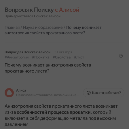
Вопросы к Поиску 
с Алисой
Примеры ответов Поиска с Алисой
Главная
/
Наука и образование
/
Почему возникает
анизотропия свойств прокатанного листа?
Вопрос для Поиска с Алисой
31 октября
#Анизотропия
#Прокатка
#Свойства
#Лист
Почему возникает анизотропия свойств
прокатанного листа?
Алиса
Как это работает?
На основе источников, возможны неточности
Анизотропия свойств прокатанного листа возникает
из-за
особенностей процесса прокатки
, который
включает в себя деформацию металла под высоким
давлением.