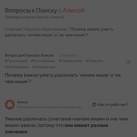
Вопросы к Поиску 
с Алисой
Примеры ответов Поиска с Алисой
Главная
/
Наука и образование
/
Почему важно уметь
различать 'ничем иным' и 'не чем иным'?
Вопрос для Поиска с Алисой
12 февраля
#Пунктуация
#Русскийязык
#Грамматика
#Правила
#Ничеминым
#Нечеминым
Почему важно уметь различать 'ничем иным' и 'не
чем иным'?
Алиса
Как это работает?
На основе источников, возможны неточности
Умение различать сочетания «ничем иным» и «не чем
иным» важно, потому что
они имеют разные
значения
: