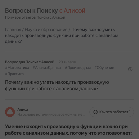
Вопросы к Поиску 
с Алисой
Примеры ответов Поиска с Алисой
Главная
/
Наука и образование
/
Почему важно уметь
находить производную функции при работе с анализом
данных?
Вопрос для Поиска с Алисой
29 января
#Математика
#АнализДанных
#Производная
#Обучение
#Практика
Почему важно уметь находить производную
функции при работе с анализом данных?
Алиса
Как это работает?
На основе источников, возможны неточности
Умение находить производную функции важно при
работе с анализом данных, потому что это позволяет
: