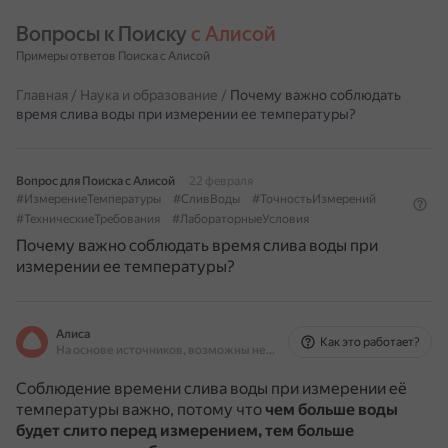
Вопросы к Поиску 
с Алисой
Примеры ответов Поиска с Алисой
Главная
/
Наука и образование
/
Почему важно соблюдать
время слива воды при измерении ее температуры?
Вопрос для Поиска с Алисой
22 февраля
#ИзмерениеТемпературы
#СливВоды
#ТочностьИзмерений
#ТехническиеТребования
#ЛабораторныеУсловия
Почему важно соблюдать время слива воды при
измерении ее температуры?
Алиса
Как это работает?
На основе источников, возможны неточности
Соблюдение времени слива воды при измерении её
температуры важно, потому что
чем больше воды
будет слито перед измерением, тем больше