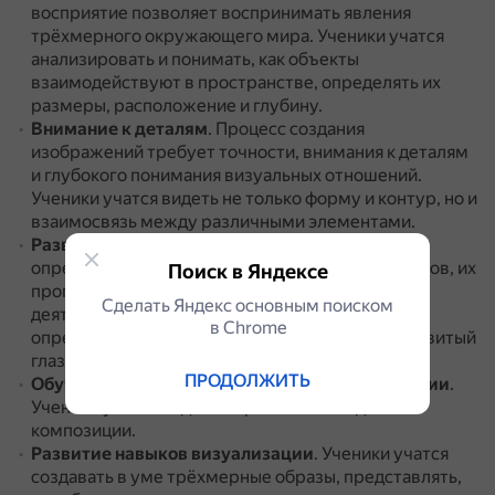
восприятие позволяет воспринимать явления
трёхмерного окружающего мира.
Ученики учатся
анализировать и понимать, как объекты
взаимодействуют в пространстве, определять их
размеры, расположение и глубину.
Внимание к деталям
.
Процесс создания
изображений требует точности, внимания к деталям
и глубокого понимания визуальных отношений.
Ученики учатся видеть не только форму и контур, но и
взаимосвязь между различными элементами.
Развитие глазомера
.
Способность на глаз
определить пространственное свойство объектов, их
Поиск в Яндексе
пропорции очень важна в изобразительной
Сделать Яндекс основным поиском
деятельности.
Никакие механические способы
в Сhrome
определения пропорций не могут заменить развитый
глазомер.
ПРОДОЛЖИТЬ
Обучение правильному восприятию композиции
.
Ученики учатся видеть выразительные детали
композиции.
Развитие навыков визуализации
.
Ученики учатся
создавать в уме трёхмерные образы, представлять,