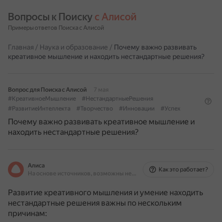
Вопросы к Поиску 
с Алисой
Примеры ответов Поиска с Алисой
Главная
/
Наука и образование
/
Почему важно развивать
креативное мышление и находить нестандартные решения?
Вопрос для Поиска с Алисой
7 мая
#КреативноеМышление
#НестандартныеРешения
#РазвитиеИнтеллекта
#Творчество
#Инновации
#Успех
Почему важно развивать креативное мышление и
находить нестандартные решения?
Алиса
Как это работает?
На основе источников, возможны неточности
Развитие креативного мышления и умение находить
нестандартные решения важны по нескольким
причинам: