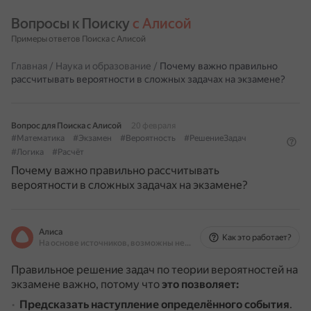
Вопросы к Поиску 
с Алисой
Примеры ответов Поиска с Алисой
Главная
/
Наука и образование
/
Почему важно правильно
рассчитывать вероятности в сложных задачах на экзамене?
Вопрос для Поиска с Алисой
20 февраля
#Математика
#Экзамен
#Вероятность
#РешениеЗадач
#Логика
#Расчёт
Почему важно правильно рассчитывать
вероятности в сложных задачах на экзамене?
Алиса
Как это работает?
На основе источников, возможны неточности
Правильное решение задач по теории вероятностей на
экзамене важно, потому что
это позволяет:
Предсказать наступление определённого события
.