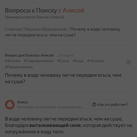
Вопросы к Поиску 
с Алисой
Примеры ответов Поиска с Алисой
Главная
/
Наука и образование
/
Почему в воде человеку
легче передвигаться, чем на суше?
Вопрос для Поиска с Алисой
20 марта
#Физика
#Гидродинамика
#Суша
#Вода
#Человек
#Передвижение
Почему в воде человеку легче передвигаться, чем
на суше?
Алиса
Как это работает?
На основе источников, возможны неточности
В воде человеку легче передвигаться, чем на суше,
благодаря
выталкивающей силе
, которая действует на
погружённое в воду тело.