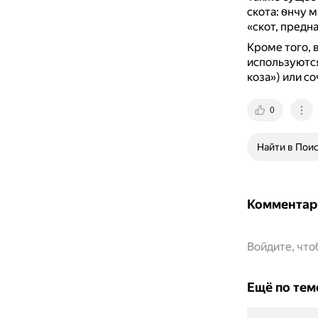
скота: ѳнчу 
«скот, предн
Кроме того, 
используются
коза») или с
0
Найти в Пои
Комментар
Войдите, чт
Ещё по тем