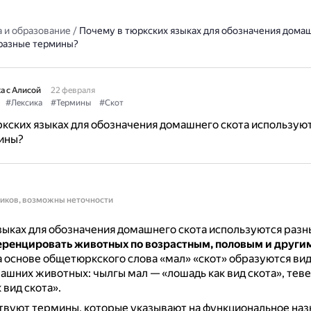
 и образование
/
Почему в тюркских языках для обозначения домаш
разные термины?
а с Алисой
22 февраля
#Лексика
#Термины
#Скот
кских языках для обозначения домашнего скота использую
ины?
ников, возможны неточности
зыках для обозначения домашнего скота используются раз
ренцировать животных по возрастным, половым и други
 основе общетюркского слова «мал» «скот» образуются ви
ашних животных: чылгы мал — «лошадь как вид скота», тев
 вид скота».
твуют термины, которые указывают на функциональное наз