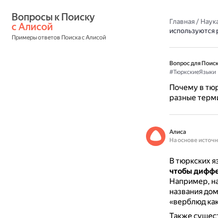
Вопросы к Поиску 
Главная
/
Наука
с Алисой
используются 
Примеры ответов Поиска с Алисой
Вопрос для Поиск
#ТюркскиеЯзыки
Почему в тюр
разные терм
Алиса
На основе источ
В тюркских я
чтобы диффе
Например, на
названия дом
«верблюд как
Также сущес