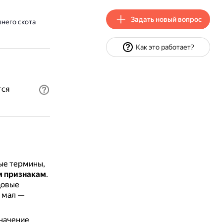
Задать новый вопрос
него скота
Как это работает?
тся
ные термины,
м признакам
.
довые
е мал —
начение