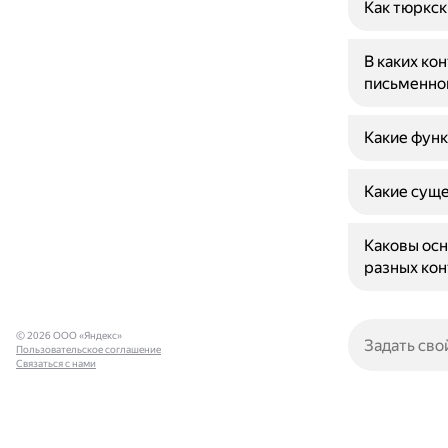
Как тюркск
В каких ко
письменно
Какие функ
Какие суще
Каковы осн
разных кон
© 2026 ООО «Яндекс»
Пользовательское соглашение
Связаться с нами