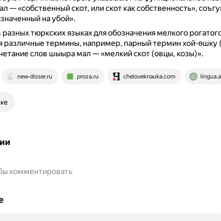
мал — «собственный скот, или скот как собственность», соъг
азначенный на убой».
в разных тюркских языках для обозначения мелкого рогатого
 различные термины, например, парный термин хой-ѳшку (
очетание слов шыыра мал — «мелкий скот (овцы, козы)».
new-disser.ru
proza.ru
cheloveknauka.com
lingua.
ске
ии
обы комментировать
е