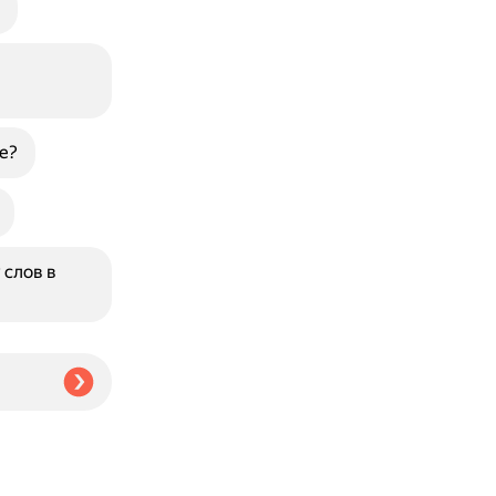
е?
 слов в