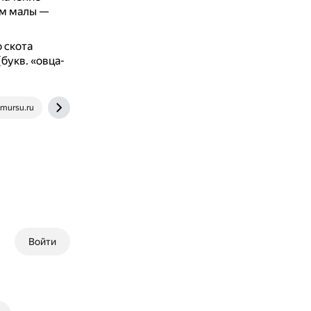
ум малы —
 скота
букв. «овца-
amursu.ru
cyberleninka.ru
Войти