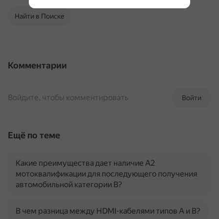
Найти в Поиске
Комментарии
Войдите, чтобы комментировать
Войти
Ещё по теме
Какие преимущества дает наличие A2
мотоквалификации для последующего получения
автомобильной категории B?
В чем разница между HDMI-кабелями типов A и B?