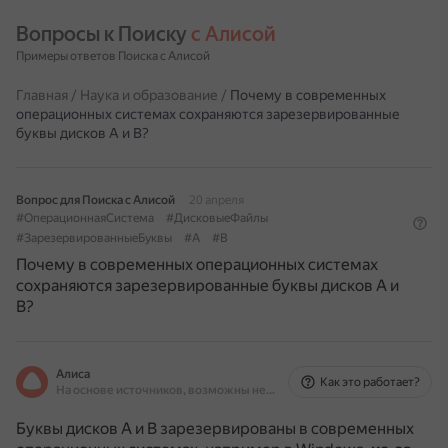
Вопросы к Поиску 
с Алисой
Примеры ответов Поиска с Алисой
Главная
/
Наука и образование
/
Почему в современных
операционных системах сохраняются зарезервированные
буквы дисков A и B?
Вопрос для Поиска с Алисой
20 апреля
#ОперационнаяСистема
#ДисковыеФайлы
#ЗарезервированныеБуквы
#A
#B
Почему в современных операционных системах
сохраняются зарезервированные буквы дисков A и
B?
Алиса
Как это работает?
На основе источников, возможны неточности
Буквы дисков A и B зарезервированы в современных