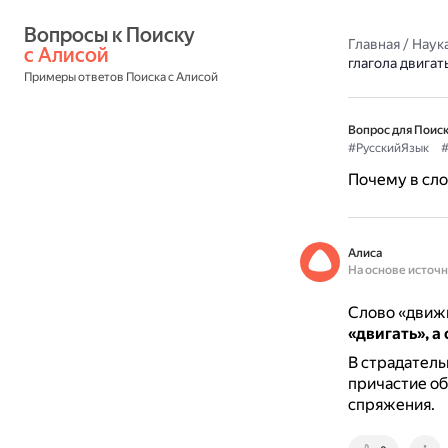
Вопросы к Поиску 
Главная
/
Наука
с Алисой
глагола двигат
Примеры ответов Поиска с Алисой
Вопрос для Поиск
#РусскийЯзык
#
Почему в сло
Алиса
На основе источ
Слово «движ
«двигать», а
В страдатель
причастие обр
спряжения.