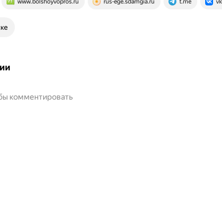
www.bolshoyvopros.ru
rus-ege.sdamgia.ru
t.me
v
ске
ии
обы комментировать