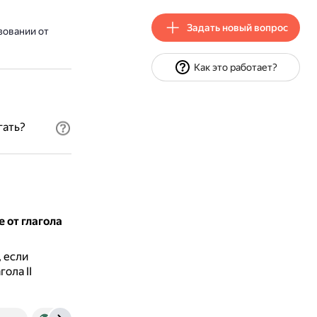
Задать новый вопрос
зовании от
Как это работает?
гать?
 от глагола
 если
ола II