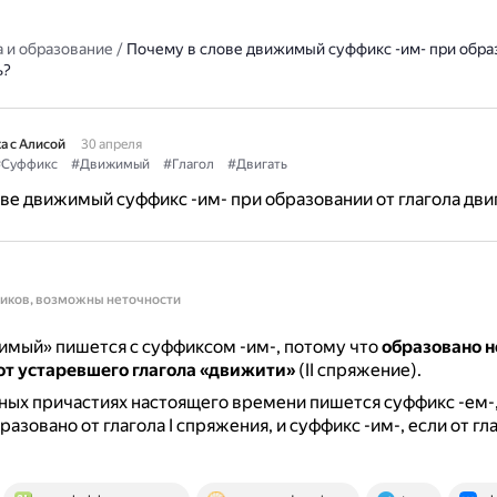
 и образование
/
Почему в слове движимый суффикс -им- при обра
ь?
а с Алисой
30 апреля
Суффикс
#Движимый
#Глагол
#Двигать
ве движимый суффикс -им- при образовании от глагола дви
ников, возможны неточности
имый» пишется с суффиксом -им-, потому что
образовано не
 от устаревшего глагола «движити»
(II спряжение).
ных причастиях настоящего времени пишется суффикс -ем-,
азовано от глагола I спряжения, и суффикс -им-, если от глаг