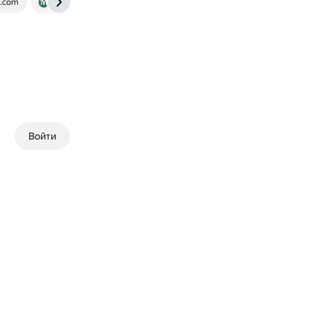
k.com
gramota.ru
Войти