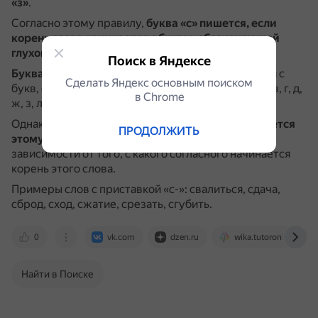
«з»
.
Согласно этому правилу,
буква «с» пишется, если
корень слова начинается с буквы, обозначающей
глухой согласный звук
(к, п, с, т, ф, ц, ч, ш, щ).
Поиск в Яндексе
Буква «з» пишется
, если корень слова начинается с
Сделать Яндекс основным поиском
букв, обозначающих звонкие согласные звуки (б, в, г, д,
в Сhrome
ж, з, л, м, н, р) или гласные.
Однако есть
приставка «с-», которая не подчиняется
ПРОДОЛЖИТЬ
этому правилу
.
Она всегда пишется в слове, вне
зависимости от того, с какого согласного начинается
корень этого слова.
Примеры слов с приставкой «с-»: свалиться, сдача,
сброд, сход, сжатие, срезать, сгубить.
0
vk.com
dzen.ru
wika.tutoronline.ru
Найти в Поиске