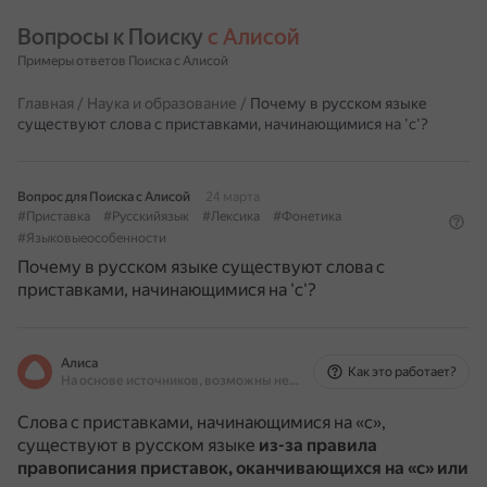
Вопросы к Поиску 
с Алисой
Примеры ответов Поиска с Алисой
Главная
/
Наука и образование
/
Почему в русском языке
существуют слова с приставками, начинающимися на 'с'?
Вопрос для Поиска с Алисой
24 марта
#Приставка
#Русскийязык
#Лексика
#Фонетика
#Языковыеособенности
Почему в русском языке существуют слова с
приставками, начинающимися на 'с'?
Алиса
Как это работает?
На основе источников, возможны неточности
Слова с приставками, начинающимися на «с»,
существуют в русском языке
из-за правила
правописания приставок, оканчивающихся на «с» или