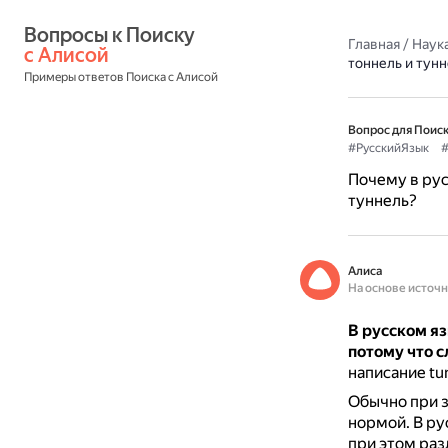
Вопросы к Поиску 
Главная
/
Наука
с Алисой
тоннель и тунн
Примеры ответов Поиска с Алисой
Вопрос для Поиск
#РусскийЯзык
#
Почему в рус
туннель?
Алиса
На основе источ
В русском яз
потому что с
написание tun
Обычно при з
нормой.
В ру
при этом раз