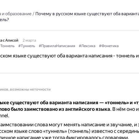
 и образование
/
Почему в русском языке существуют оба варианта
ель?
а с Алисой
2 марта
Тоннель
#Туннель
#ПравилаНаписания
#Лексика
#Фонетика
ском языке существуют оба варианта написания - тоннель и
ников, возможны неточности
ыке существуют оба варианта написания — «тоннель» и «т
лово было заимствовано из английского языка
.
В нём оно 
nel.
аимствовании слова могут менять написание и звучание, и 
сском языке слово «туннель» (тоннель) известно с середины
личное написание уже тогда фиксировалось словарями.