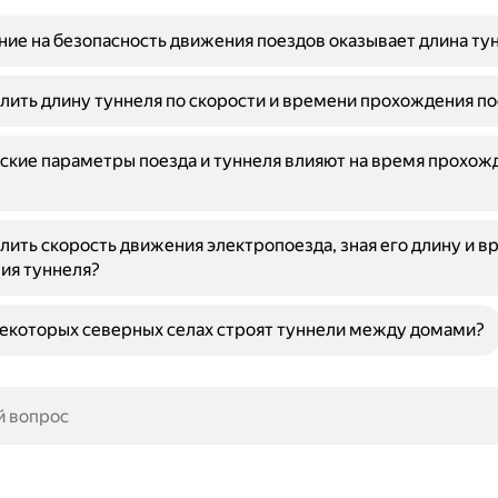
ние на безопасность движения поездов оказывает длина ту
лить длину туннеля по скорости и времени прохождения по
ские параметры поезда и туннеля влияют на время прохож
лить скорость движения электропоезда, зная его длину и в
ия туннеля?
екоторых северных селах строят туннели между домами?