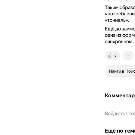
Таким образ
употребление
«тоннель».
Ещё до заимс
одна из форм
синхронном,
0
Найти в Пои
Комментар
Войдите, чт
Ещё по тем