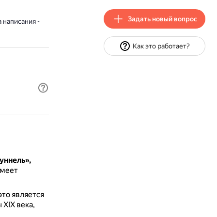
Задать новый вопрос
 написания -
Как это работает?
уннель»,
имеет
это является
 XIX века,