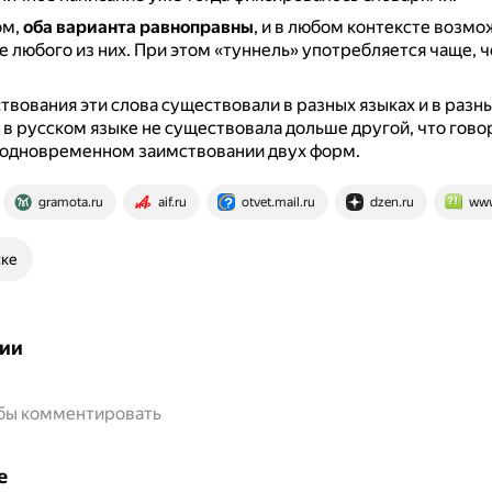
ом,
оба варианта равноправны
, и в любом контексте возм
 любого из них.
При этом «туннель» употребляется чаще, 
твования эти слова существовали в разных языках и в разн
 в русском языке не существовала дольше другой, что гово
 одновременном заимствовании двух форм.
gramota.ru
aif.ru
otvet.mail.ru
dzen.ru
www
ске
ии
обы комментировать
е