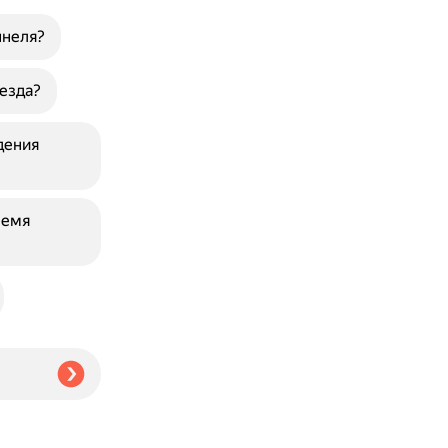
ннеля?
езда?
дения
ремя