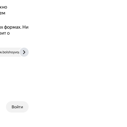
ожно
чем
ых формах.
Ни
рит о
.bolshoyvopros.ru
Войти