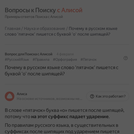
Вопросы к Поиску 
с Алисой
Примеры ответов Поиска с Алисой
Главная
/
Наука и образование
/
Почему в русском языке
слово 'пятачок' пишется с буквой 'о' после шипящей?
Вопрос для Поиска с Алисой
4 февраля
#РусскийЯзык
#Правила
#Орфография
#Пятачок
Почему в русском языке слово 'пятачок' пишется с
буквой 'о' после шипящей?
Алиса
Как это работает?
На основе источников, возможны неточности
В слове «пятачок» буква «о» пишется после шипящей,
потому что
на этот суффикс падает ударение
.
По правилам русского языка, в существительных в
суффиксах после шипящих под ударением пишется