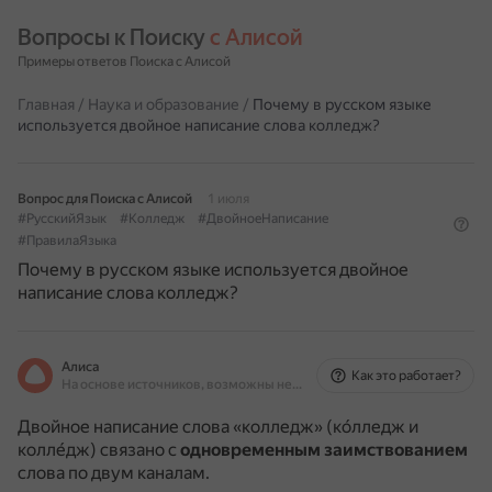
Вопросы к Поиску 
с Алисой
Примеры ответов Поиска с Алисой
Главная
/
Наука и образование
/
Почему в русском языке
используется двойное написание слова колледж?
Вопрос для Поиска с Алисой
1 июля
#РусскийЯзык
#Колледж
#ДвойноеНаписание
#ПравилаЯзыка
Почему в русском языке используется двойное
написание слова колледж?
Алиса
Как это работает?
На основе источников, возможны неточности
Двойное написание слова «колледж» (ко́лледж и
колле́дж) связано с
одновременным заимствованием
слова по двум каналам.