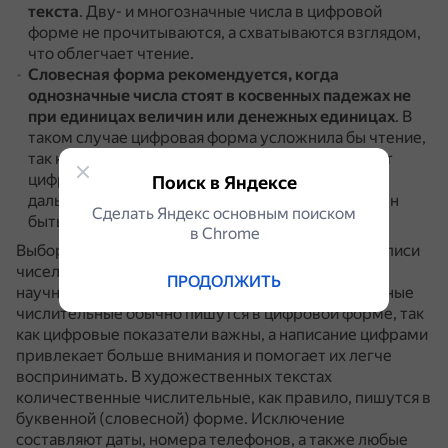
текста
.
Дву- и многозначные числа в цифровой
форме не прочитываются, а схватываются взглядом,
что облегчает чтение.
Словесная форма
рекомендуется, когда
однозначные числа стоят в косвенных падежах
не
при единицах величин или денежных единицах
.
В
таком случае цифровая форма усложнила бы чтение,
так как поначалу читатель мысленно произносит
цифру в именительном падеже, а лишь при
Поиск в Яндексе
дальнейшем чтении понимает, что падеж должен
Сделать Яндекс основным поиском
быть иным.
в Сhrome
Выбор между цифровой и словесной формами записи
чисел зависит от контекста текста.
Например, в
ПРОДОЛЖИТЬ
научной литературе и в документах количественные
числительные обычно пишутся в цифровой форме, так
как цифровые показатели важны, а написание цифрами
привлекает больше внимания и помогает их легче
воспринимать.
В художественных текстах
количественные числительные, как правило, пишутся в
буквенной (словесной) форме.
Исключение
составляют даты, номера телефонов, а также любые