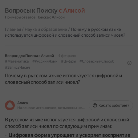
Вопросы к Поиску 
с Алисой
Примеры ответов Поиска с Алисой
Главная
/
Наука и образование
/
Почему в русском языке
используется цифровой и словесный способ записи чисел?
Вопрос для Поиска с Алисой
4 февраля
#Математика
#РусскийЯзык
#Цифры
#СловесныйСпособ
#ЗаписьЧисел
Почему в русском языке используется цифровой и
словесный способ записи чисел?
Алиса
Как это работает?
На основе источников, возможны неточности
В русском языке используется цифровой и словесный
способ записи чисел по следующим причинам:
Цифровая форма
упрощает и ускоряет восприятие