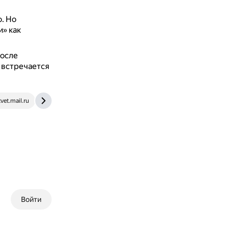
о.
Но
» как
после
 встречается
vet.mail.ru
www.bolshoyvopros.ru
Войти