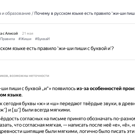
 и образование
/
Почему в русском языке есть правило 'жи-ши пиши
а с Алисой
21 мая
Правила
#Жиши
#БукваИ
ском языке есть правило 'жи-ши пиши с буквой и'?
ников, возможны неточности
ши пиши с буквой „и“» появилось
из-за особенностей прои
ом языке
.
ак сегодня буквы «ж» и «ш» передают твёрдые звуки, в дре
ж’] и [ш’] были всегда мягкими.
вёрдость согласных на письме принято обозначать по-разно
зать, что согласная мягкая, — написать после неё «е», «ё», «ю
древности шипящие были мягкими, логично было писать эти 