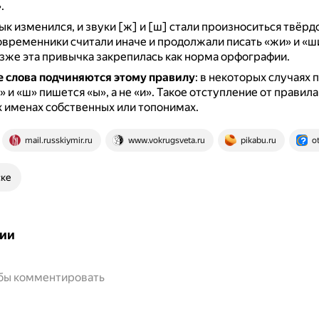
.
ык изменился, и звуки [ж] и [ш] стали произноситься твёрд
временники считали иначе и продолжали писать «жи» и «ши
зже эта привычка закрепилась как норма орфографии.
е слова подчиняются этому правилу
: в некоторых случаях 
 и «ш» пишется «ы», а не «и».
Такое отступление от правила
 именах собственных или топонимах.
mail.russkiymir.ru
www.vokrugsveta.ru
pikabu.ru
ot
ске
ии
обы комментировать