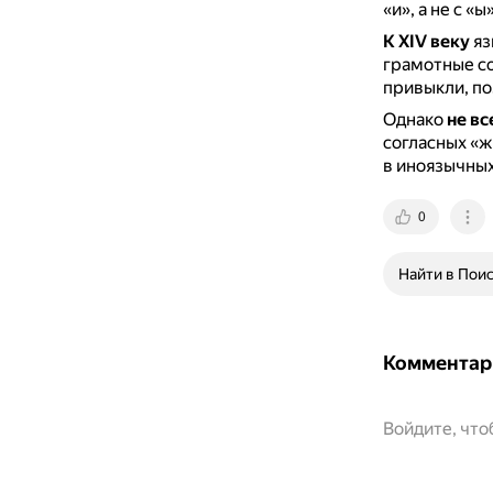
«и», а не с «ы»
К XIV веку
яз
грамотные со
привыкли, по
Однако
не вс
согласных «ж»
в иноязычных
0
Найти в Пои
Комментар
Войдите, чт