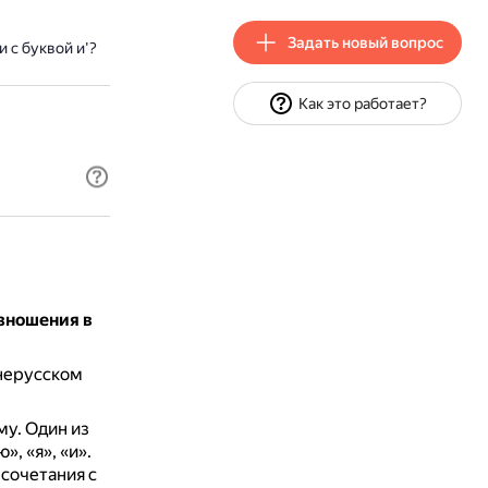
Задать новый вопрос
 с буквой и'?
Как это работает?
зношения в
внерусском
му.
Один из
», «я», «и».
сочетания с