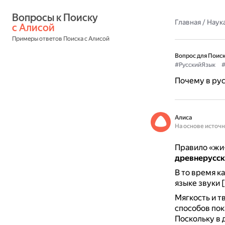
Вопросы к Поиску 
Главная
/
Наука
с Алисой
Примеры ответов Поиска с Алисой
Вопрос для Поиск
#РусскийЯзык
#
Почему в рус
Алиса
На основе источ
Правило «жи-
древнерусск
В то время к
языке звуки [
Мягкость и т
способов пока
Поскольку в 