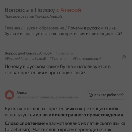
Вопросы к Поиску 
с Алисой
Примеры ответов Поиска с Алисой
Главная
/
Наука и образование
/
Почему в русском языке
буква е используется в словах претензия и претенциозный?
Вопрос для Поиска с Алисой
15 августа
#РусскийЯзык
#БукваЕ
#Претензия
#Претенциозный
Почему в русском языке буква е используется в
словах претензия и претенциозный?
Алиса
Как это работает?
На основе источников, возможны неточности
Буква «е» в словах «претензия» и «претенциозный»
используется
из-за их иностранного происхождения
.
Слово «претензия»
заимствовано из латинского языка
(praetensio).
Часть слова «prae» переводится как