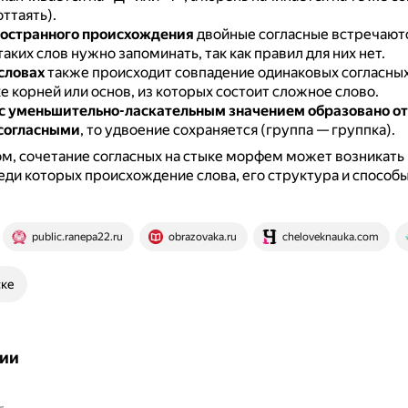
оттаять).
ностранного происхождения
двойные согласные встречаютс
аких слов нужно запоминать, так как правил для них нет.
словах
также происходит совпадение одинаковых согласных 
е корней или основ, из которых состоит сложное слово.
 с уменьшительно-ласкательным значением образовано от 
согласными
, то удвоение сохраняется (группа — группка).
м, сочетание согласных на стыке морфем может возникать 
еди которых происхождение слова, его структура и способ
public.ranepa22.ru
obrazovaka.ru
cheloveknauka.com
ске
ии