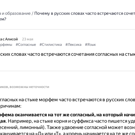
 и образование
/
Почему в русских словах часто встречаются соче
ем?
а с Алисой
23 мая
рфемы
#Согласные
#Стилистика
#Лексика
#Язык
ских словах часто встречаются сочетания согласных на сты
ников, возможны неточности
гласных на стыке морфем часто встречаются в русских слов
причинам:
фема оканчивается на тот же согласный, на который нач
ая
.
Например, на стыке корня и суффикса часто пишется уд
весенний, лимонный).
Также удвоение согласной может возни
канчивается на «Д» или «Т», а корень начинается на те же с