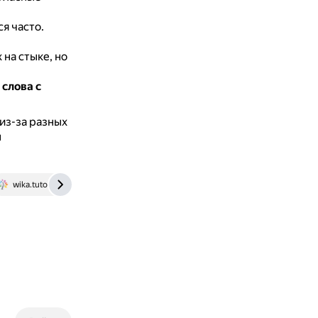
я часто.
на стыке, но
слова с
из-за разных
ы
wika.tutoronline.ru
vk.com