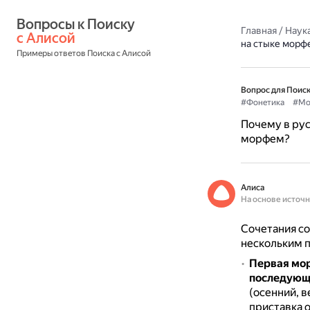
Вопросы к Поиску 
Главная
/
Наука
с Алисой
на стыке морф
Примеры ответов Поиска с Алисой
Вопрос для Поиск
#Фонетика
#Мо
Почему в рус
морфем?
Алиса
На основе источ
Сочетания со
нескольким 
Первая мор
последующ
(осенний, 
приставка о