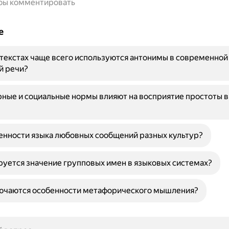
обы комментировать
е
нтекстах чаще всего используются антонимы в современной
й речи?
рные и социальные нормы влияют на восприятие простоты в
енности языка любовных сообщений разных культур?
уется значение групповых имен в языковых системах?
лючаются особенности метафорического мышления?