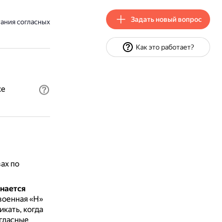
Задать новый вопрос
тания согласных
Как это работает?
ке
ах по
инается
военная «Н»
кать, когда
огласные