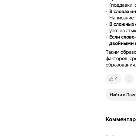
(поддавки, 
В словах и
Написание т
В сложных 
уже на стык
Если слово
двойными 
Таким образо
факторов, ср
образования.
0
Найти в Пои
Комментар