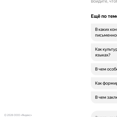
Войдите, чт
Ещё по тем
В каких ко
письменно
Как культу
языках?
В чем особ
Как формир
В чем зак
© 2026 ООО «Яндекс»