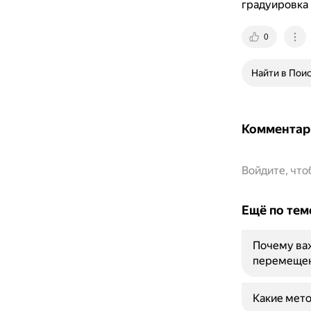
градуировка 
0
Найти в Пои
Комментар
Войдите, чт
Ещё по тем
Почему важ
перемеще
Какие мето