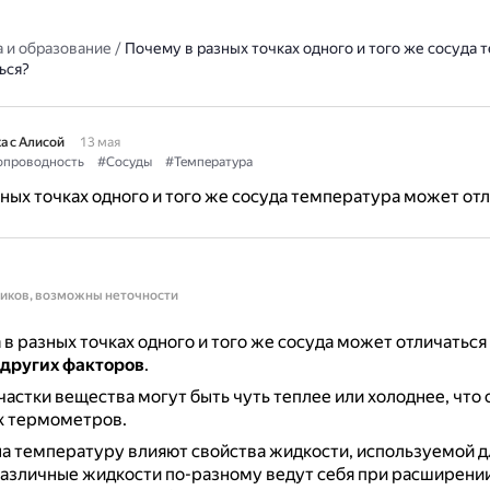
 и образование
/
Почему в разных точках одного и того же сосуда 
ься?
а с Алисой
13 мая
опроводность
#Сосуды
#Температура
ных точках одного и того же сосуда температура может от
ников, возможны неточности
в разных точках одного и того же сосуда может отличаться 
 других факторов
.
астки вещества могут быть чуть теплее или холоднее, что
х термометров.
на температуру влияют свойства жидкости, используемой д
азличные жидкости по-разному ведут себя при расширении