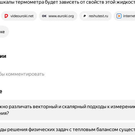
шкалы термометра будет зависеть от свойств этой жидкост
videouroki.net
www.euroki.org
reshutest.ru
interne
ске
ии
обы комментировать
е
но различать векторный и скалярный подходы к измерени
ния?
ды решения физических задач с тепловым балансом сущес