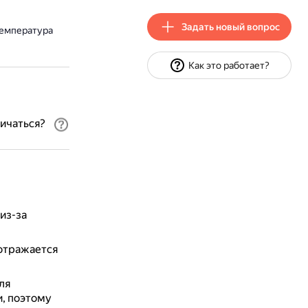
Задать новый вопрос
температура
Как это работает?
личаться?
из-за
 отражается
ля
, поэтому