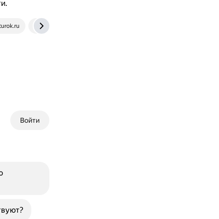
и.
turok.ru
ege-study.ru
Войти
ю
твуют?