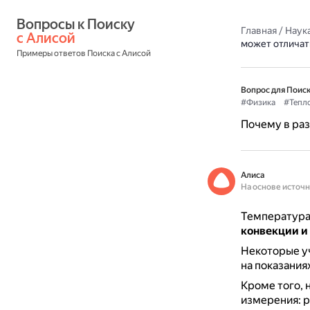
Вопросы к Поиску 
Главная
/
Наука
с Алисой
может отличат
Примеры ответов Поиска с Алисой
Вопрос для Поиск
#Физика
#Тепл
Почему в раз
Алиса
На основе источ
Температура 
конвекции и
Некоторые уч
на показания
Кроме того, 
измерения: р