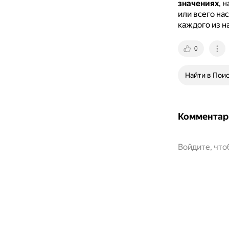
значениях
, 
или всего на
каждого из н
0
Найти в Пои
Комментар
Войдите, чт