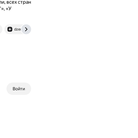
и, всех стран
», «У
dzen.ru
www.oshibok-net.ru
Войти