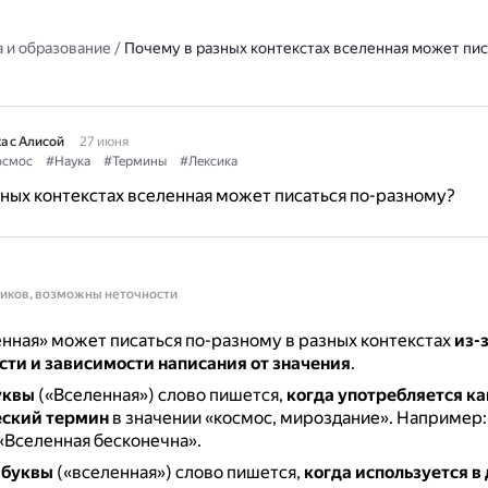
 и образование
/
Почему в разных контекстах вселенная может пис
а с Алисой
27 июня
осмос
#Наука
#Термины
#Лексика
ных контекстах вселенная может писаться по-разному?
ников, возможны неточности
нная» может писаться по-разному в разных контекстах
из-
сти и зависимости написания от значения
.
уквы
(«Вселенная») слово пишется,
когда употребляется ка
ский термин
в значении «космос, мироздание».
Например:
«Вселенная бесконечна».
 буквы
(«вселенная») слово пишется,
когда используется в