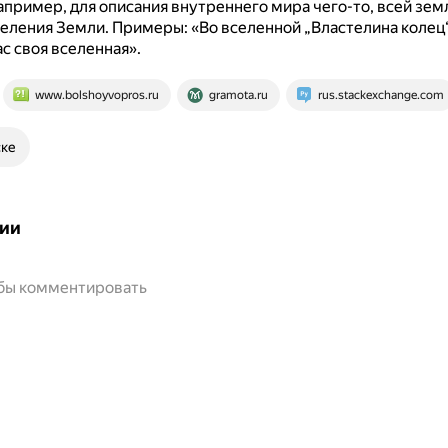
например, для описания внутреннего мира чего-то, всей земл
селения Земли.
Примеры: «Во вселенной „Властелина колец“
ас своя вселенная».
www.bolshoyvopros.ru
gramota.ru
rus.stackexchange.com
ске
ии
обы комментировать