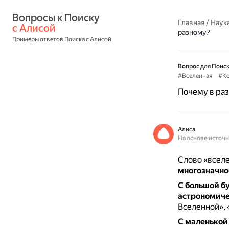
Вопросы к Поиску 
Главная
/
Наука
с Алисой
разному?
Примеры ответов Поиска с Алисой
Вопрос для Поиск
#Вселенная
#К
Почему в раз
Алиса
На основе источ
Слово «вселе
многозначно
С большой б
астрономиче
Вселенной», 
С маленькой