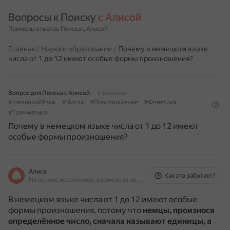
Вопросы к Поиску 
с Алисой
Примеры ответов Поиска с Алисой
Главная
/
Наука и образование
/
Почему в немецком языке
числа от 1 до 12 имеют особые формы произношения?
Вопрос для Поиска с Алисой
9 февраля
#НемецкийЯзык
#Числа
#Произношение
#Фонетика
#Грамматика
Почему в немецком языке числа от 1 до 12 имеют
особые формы произношения?
Алиса
Как это работает?
На основе источников, возможны неточности
В немецком языке числа от 1 до 12 имеют особые
формы произношения, потому что
немцы, произнося
определённое число, сначала называют единицы, а