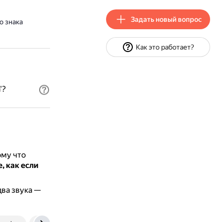
Задать новый вопрос
о знака
Как это работает?
'?
ому что
, как если
два звука —