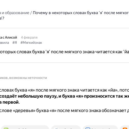
 и образование
/
Почему в некоторых словах буква 'я' после мягког
а'?
а с Алисой
4 февраля
авила
#Я
#Мягкийзнак
торых словах буква 'я' после мягкого знака читается как 'йа
ников, возможны неточности
ловах буква «я» после мягкого знака читается как «йа», пот
создаёт небольшую паузу, и буква «я» произносится так же
а первой
.
слове «деревья» буква «я» после мягкого знака обозначает 