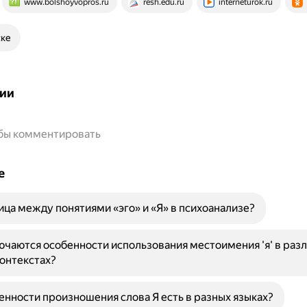
www.bolshoyvopros.ru
resh.edu.ru
interneturok.ru
ске
ии
обы комментировать
е
ица между понятиями «эго» и «Я» в психоанализе?
ючаются особенности использования местоимения 'я' в раз
онтекстах?
енности произношения слова Я есть в разных языках?