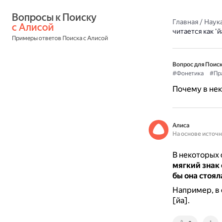
Вопросы к Поиску 
Главная
/
Наука
с Алисой
читается как 'й
Примеры ответов Поиска с Алисой
Вопрос для Поиск
#Фонетика
#Пр
Почему в неко
Алиса
На основе источ
В некоторых с
мягкий знак 
бы она стоял
Например, в 
[йа].