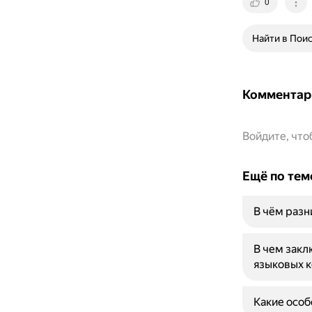
0
Найти в Пои
Комментар
Войдите, чт
Ещё по тем
В чём разн
В чем закл
языковых к
Какие особ