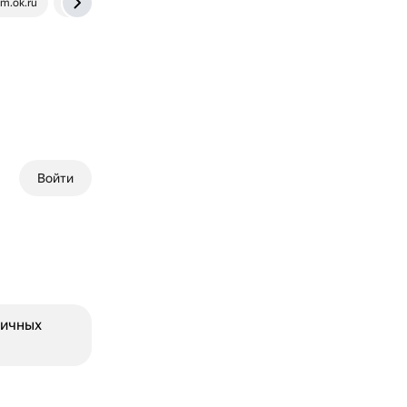
m.ok.ru
foxford.ru
Войти
личных