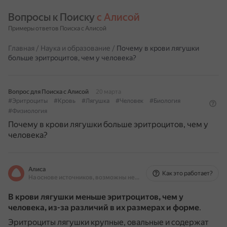
Вопросы к Поиску 
с Алисой
Примеры ответов Поиска с Алисой
Главная
/
Наука и образование
/
Почему в крови лягушки
больше эритроцитов, чем у человека?
Вопрос для Поиска с Алисой
20 марта
#Эритроциты
#Кровь
#Лягушка
#Человек
#Биология
#Физиология
Почему в крови лягушки больше эритроцитов, чем у
человека?
Алиса
Как это работает?
На основе источников, возможны неточности
В крови лягушки меньше эритроцитов, чем у
человека, из-за различий в их размерах и форме
.
Эритроциты лягушки крупные, овальные и содержат