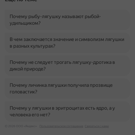
Почему рыбу-лягушку называют рыбой-
удильщиком?
В чем заключается значение и символизм лягушки
в разных культурах?
Почему не следует трогать лягушку-дротика в
дикой природе?
Почему личинка лягушки получила прозвище
головастик?
Почему у лягушки в эритроцитах есть ядро, а у
человека его нет?
© 2026 ООО «Яндекс»
Пользовательское соглашение
Связаться с нами