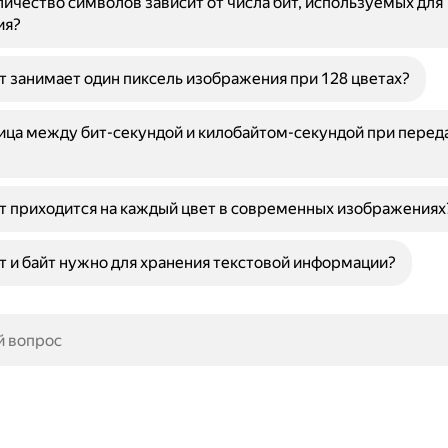
ичество символов зависит от числа бит, используемых для
ия?
т занимает один пиксель изображения при 128 цветах?
ица между бит-секундой и килобайтом-секундой при перед
т приходится на каждый цвет в современных изображениях
т и байт нужно для хранения текстовой информации?