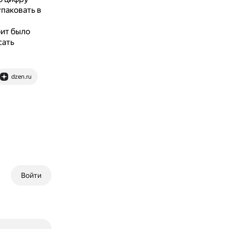
упаковать в
бит было
сать
dzen.ru
Войти