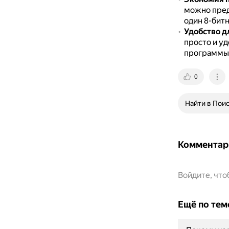
можно предс
один 8-бит
Удобство д
просто и у
программы
0
Найти в Пои
Комментар
Войдите, чт
Ещё по тем