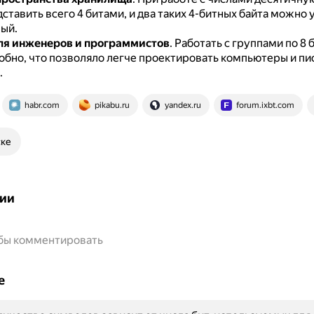
тавить всего 4 битами, и два таких 4-битных байта можно 
ный.
ля инженеров и программистов
.
Работать с группами по 8 
добно, что позволяло легче проектировать компьютеры и пи
.
habr.com
pikabu.ru
yandex.ru
forum.ixbt.com
ске
ии
обы комментировать
е