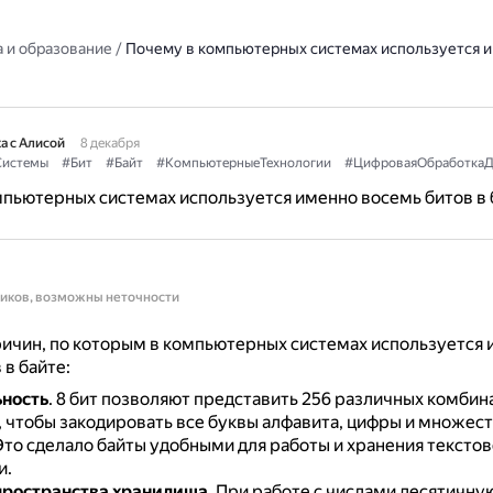
 и образование
/
Почему в компьютерных системах используется 
а с Алисой
8 декабря
Системы
#Бит
#Байт
#КомпьютерныеТехнологии
#ЦифроваяОбработкаД
пьютерных системах используется именно восемь битов в 
ников, возможны неточности
ичин, по которым в компьютерных системах используется
 в байте:
ность
.
8 бит позволяют представить 256 различных комбина
, чтобы закодировать все буквы алфавита, цифры и множест
Это сделало байты удобными для работы и хранения тексто
и.
пространства хранилища
.
При работе с числами десятичну