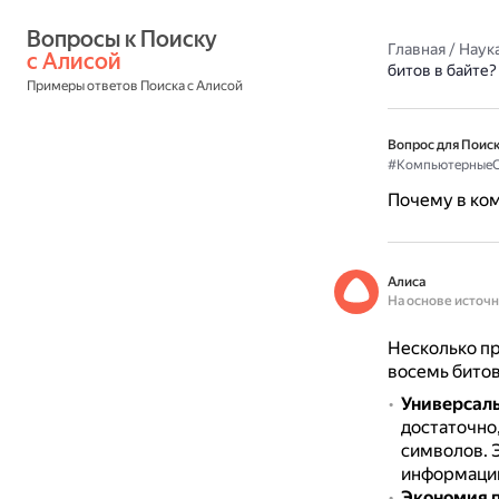
Вопросы к Поиску 
Главная
/
Наука
с Алисой
битов в байте?
Примеры ответов Поиска с Алисой
Вопрос для Поиск
#Компьютерные
Почему в ком
Алиса
На основе источ
Несколько пр
восемь битов
Универсаль
достаточно
символов.
информаци
Экономия 