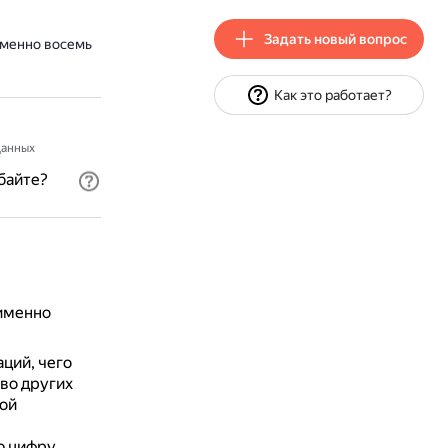
Задать новый вопрос
именно восемь
Как это работает?
анных
байте?
 именно
ций, чего
во других
вой
ю цифру