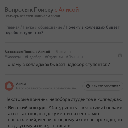
Вопросы к Поиску 
с Алисой
Примеры ответов Поиска с Алисой
Главная
/
Наука и образование
/
Почему в колледжах бывает
недобор студентов?
Вопрос для Поиска с Алисой
15 августа
#Колледж
#Недобор
#Студенты
#Причины
Почему в колледжах бывает недобор студентов?
Алиса
Как это работает?
На основе источников, возможны неточности
Некоторые причины недобора студентов в колледжах:
Высокий конкурс
.
Абитуриенты с высокими баллами
аттестата подают документы на несколько
направлений, и если по одному из них не проходят, то
по другому их могут принять.