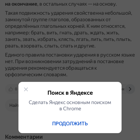
на окончание
, в остальных случаях — на основу.
Такая подвижность ударения свойственна небольшой,
замкнутой группе глаголов, образованных от
определённых глагольных корней.
К ним относятся,
например: брать, вить, гнать, драть, ждать, жить,
занять, звать, избрать, клясть, лгать, лить, пить, плыть,
рвать, взорвать, слыть, спать и другие.
Единого правила постановки ударения в русском языке
нет.
При возникновении затруднений в постановке
ударения рекомендуется обращаться к
орфоэпическим словарям.
0
vk.com
www.yaklass.ru
videouroki.ne
Поиск в Яндексе
Сделать Яндекс основным поиском
Найти в Поиске
в Сhrome
ПРОДОЛЖИТЬ
Комментарии