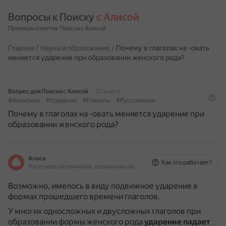
Вопросы к Поиску 
с Алисой
Примеры ответов Поиска с Алисой
Главная
/
Наука и образование
/
Почему в глаголах на -овать
меняется ударение при образовании женского рода?
Вопрос для Поиска с Алисой
20 марта
#Фонетика
#Ударение
#Глаголы
#Русскийязык
Почему в глаголах на -овать меняется ударение при
образовании женского рода?
Алиса
Как это работает?
На основе источников, возможны неточности
Возможно, имелось в виду подвижное ударение в
формах прошедшего времени глаголов.
У многих односложных и двусложных глаголов при
образовании формы женского рода
ударение падает