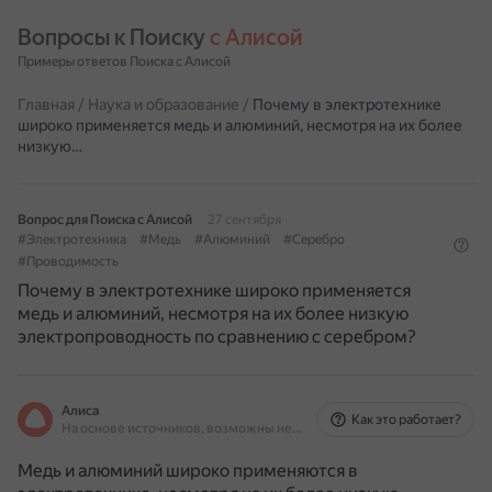
Вопросы к Поиску 
с Алисой
Примеры ответов Поиска с Алисой
Главная
/
Наука и образование
/
Почему в электротехнике
широко применяется медь и алюминий, несмотря на их более
низкую…
Вопрос для Поиска с Алисой
27 сентября
#Электротехника
#Медь
#Алюминий
#Серебро
#Проводимость
Почему в электротехнике широко применяется
медь и алюминий, несмотря на их более низкую
электропроводность по сравнению с серебром?
Алиса
Как это работает?
На основе источников, возможны неточности
Медь и алюминий широко применяются в