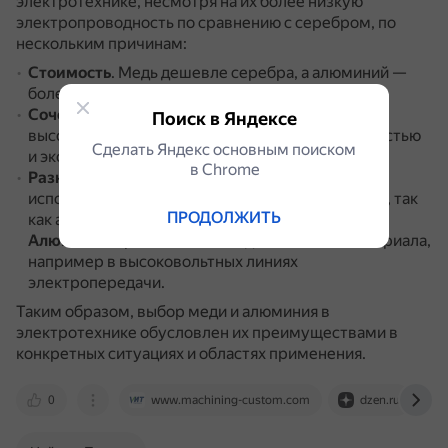
электротехнике, несмотря на их более низкую
электропроводность по сравнению с серебром, по
нескольким причинам:
Стоимость
.
Медь дешевле серебра, а алюминий —
более доступный материал.
Сочетание свойств
.
Медь и алюминий сочетают
Поиск в Яндексе
высокую проводимость с механической прочностью
Сделать Яндекс основным поиском
и экономичностью.
в Сhrome
Разные области применения
.
Например,
медь
используют для изготовления гибких тоководов, так
ПРОДОЛЖИТЬ
как алюминий для этих целей слишком ломкий.
Алюминий
применяют там, где важен вес материала,
например в высоковольтных линиях
электропередачи.
Таким образом, выбор меди и алюминия в
электротехнике обусловлен их преимуществами в
конкретных ситуациях и областях применения.
0
www.machining-custom.com
dzen.ru