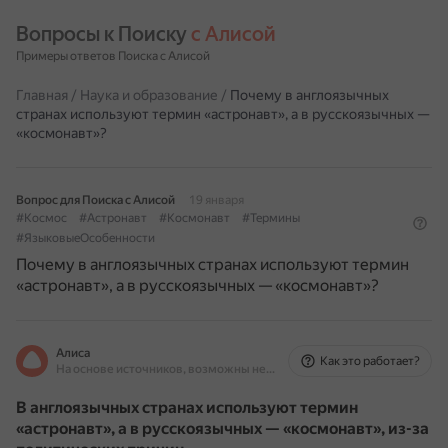
Вопросы к Поиску 
с Алисой
Примеры ответов Поиска с Алисой
Главная
/
Наука и образование
/
Почему в англоязычных
странах используют термин «астронавт», а в русскоязычных —
«космонавт»?
Вопрос для Поиска с Алисой
19 января
#Космос
#Астронавт
#Космонавт
#Термины
#ЯзыковыеОсобенности
Почему в англоязычных странах используют термин
«астронавт», а в русскоязычных — «космонавт»?
Алиса
Как это работает?
На основе источников, возможны неточности
В англоязычных странах используют термин
«астронавт», а в русскоязычных — «космонавт», из-за