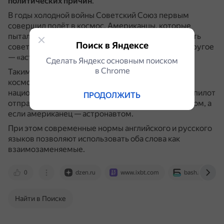
политических причин
.
В годы холодной войны Советский Союз первым
совершил полёт в космос.
Американцы, которые
пытались угнаться за СССР, не хотели использовать
Поиск в Яндексе
советское слово и позаимствовали у фантастов другое
— «астронавт».
Сделать Яндекс основным поиском
в Сhrome
Таким образом, основное различие между
космонавтом и астронавтом заключается в их
национальной принадлежности: если российский пилот
ПРОДОЛЖИТЬ
отправляется к звёздам, его называют космонавтом, а
если американец — астронавтом.
При этом современные нормы английского и русского
языков позволяют использовать оба слова как
взаимозаменяемые.
0
dzen.ru
www.ixbt.com
bash.news
Найти в Поиске