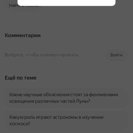
Найти в Поиске
Комментарии
Войдите, чтобы комментировать
Войти
Ещё по теме
Какие научные объяснения стоят за феноменами
освещения различных частей Луны?
Какую роль играют астрономы в изучении
космоса?