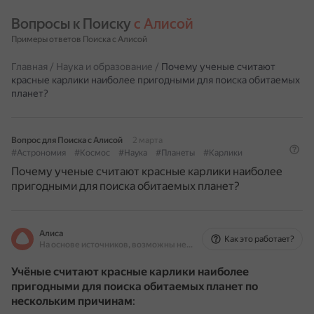
Вопросы к Поиску 
с Алисой
Примеры ответов Поиска с Алисой
Главная
/
Наука и образование
/
Почему ученые считают
красные карлики наиболее пригодными для поиска обитаемых
планет?
Вопрос для Поиска с Алисой
2 марта
#Астрономия
#Космос
#Наука
#Планеты
#Карлики
Почему ученые считают красные карлики наиболее
пригодными для поиска обитаемых планет?
Алиса
Как это работает?
На основе источников, возможны неточности
Учёные считают красные карлики наиболее
пригодными для поиска обитаемых планет по
нескольким причинам
: