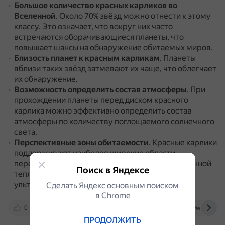
Большое количество красных карликов во
Вселенной
.
Около 70% звёзд можно отнести к этому
классу.
Это означает, что вокруг них часто
встречаются оборачивающиеся планеты, что
повышает шансы на обнаружение обитаемых миров.
Близость планет к красным карликам
.
Планеты
вблизи таких звёзд затмевают их чаще, что облегчает
их обнаружение.
Возможность определить состав атмосферы
.
При
прохождении планеты перед диском красного
карлика можно эффективно определить состав
атмосферы по количеству поглощаемого солнечного
света.
Перспективные зоны обитаемости
.
Красные карлики
поддерживают наиболее широкие области
пересечения двух зон обитаемости — традиционной
Поиск в Яндексе
тепловой и предложенной учёными
ультрафиолетовой.
Сделать Яндекс основным поиском
в Сhrome
0
hightech.fm
hi-news.ru
www.space.c
ПРОДОЛЖИТЬ