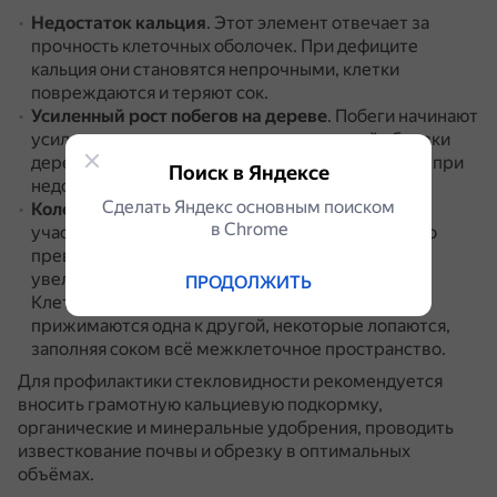
Недостаток кальция
.
Этот элемент отвечает за
прочность клеточных оболочек.
При дефиците
кальция они становятся непрочными, клетки
повреждаются и теряют сок.
Усиленный рост побегов на дереве
.
Побеги начинают
усиленно расти в результате чрезмерной обрезки
дерева, при переизбытке азота в почве, а также при
Поиск в Яндексе
недостаточной нагрузке дерева плодами.
Сделать Яндекс основным поиском
Колебания температуры воздуха
.
В некоторых
в Сhrome
участках мякоти крахмал начинает очень быстро
превращаться в сахар, что приводит к резкому
увеличению осмотического давления в клетках.
ПРОДОЛЖИТЬ
Клетки увеличиваются в размерах, разбухают,
прижимаются одна к другой, некоторые лопаются,
заполняя соком всё межклеточное пространство.
Для профилактики стекловидности рекомендуется
вносить грамотную кальциевую подкормку,
органические и минеральные удобрения, проводить
известкование почвы и обрезку в оптимальных
объёмах.