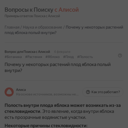
Вопросы к Поиску 
с Алисой
Примеры ответов Поиска с Алисой
Главная
/
Наука и образование
/
Почему у некоторых растений
плод яблока полый внутри?
Вопрос для Поиска с Алисой
4 февраля
#Ботаника
#Растения
#Яблоко
#Плод
#Полость
Почему у некоторых растений плод яблока полый
внутри?
Алиса
Как это работает?
На основе источников, возможны неточности
Полость внутри плода яблока может возникать из-за
стекловидности
.
Это явление, когда внутри яблока
есть прозрачные водянистые участки.
Некоторые причины стекловидности
: