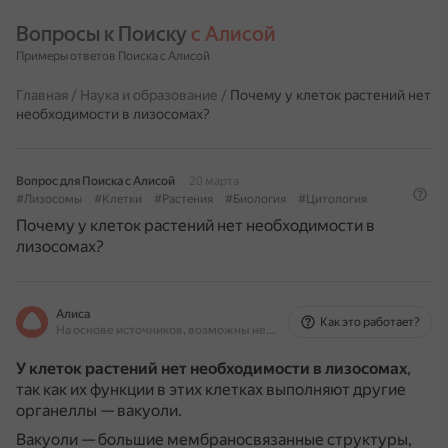
Вопросы к Поиску 
с Алисой
Примеры ответов Поиска с Алисой
Главная
/
Наука и образование
/
Почему у клеток растений нет
необходимости в лизосомах?
Вопрос для Поиска с Алисой
20 марта
#Лизосомы
#Клетки
#Растения
#Биология
#Цитология
Почему у клеток растений нет необходимости в
лизосомах?
Алиса
Как это работает?
На основе источников, возможны неточности
У клеток растений нет необходимости в лизосомах
,
так как их функции в этих клетках выполняют другие
органеллы — вакуоли.
Вакуоли — большие мембраносвязанные структуры,