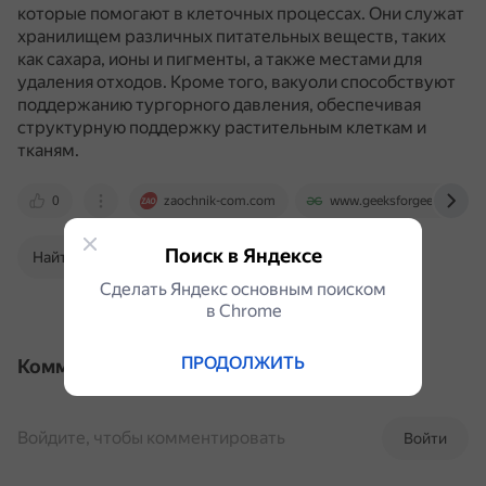
которые помогают в клеточных процессах.
Они служат
хранилищем различных питательных веществ, таких
как сахара, ионы и пигменты, а также местами для
удаления отходов.
Кроме того, вакуоли способствуют
поддержанию тургорного давления, обеспечивая
структурную поддержку растительным клеткам и
тканям.
0
zaochnik-com.com
www.geeksforgeeks.org
Поиск в Яндексе
Найти в Поиске
Сделать Яндекс основным поиском
в Сhrome
ПРОДОЛЖИТЬ
Комментарии
Войдите, чтобы комментировать
Войти