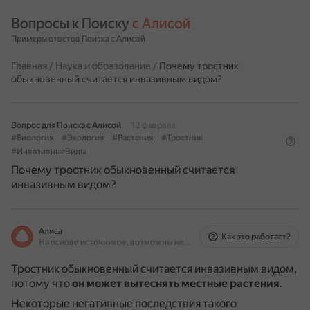
Вопросы к Поиску 
с Алисой
Примеры ответов Поиска с Алисой
Главная
/
Наука и образование
/
Почему тростник
обыкновенный считается инвазивным видом?
Вопрос для Поиска с Алисой
12 февраля
#Биология
#Экология
#Растения
#Тростник
#ИнвазивныеВиды
Почему тростник обыкновенный считается
инвазивным видом?
Алиса
Как это работает?
На основе источников, возможны неточности
Тростник обыкновенный считается инвазивным видом,
потому что
он может вытеснять местные растения
.
Некоторые негативные последствия такого