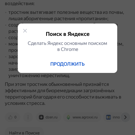
воздействия:
тростник вытягивает полезные вещества из почвы,
лишая аборигенные растения «пропитания»;
создаёт такие густые заросли, что любое другое
растение не может там выжить;
Поиск в Яндексе
создаёт пожароопасные условия;
Сделать Яндекс основным поиском
может полностью уничтожить неглубокий водоём,
в Сhrome
просто полностью закрыв его;
заросшие тростником берега рек постепенно
начинают замедлять течение, что приводит к
ПРОДОЛЖИТЬ
заиливанию, ухудшению качества воды,
уничтожению нерестилищ.
При этом тростник обыкновенный признаётся
эффективным для биоремедиации загрязнённых
территорий благодаря его способности выживать в
условиях стресса.
0
dzen.ru
www.agroxxi.ru
innovanews.r
Найти в Поиске